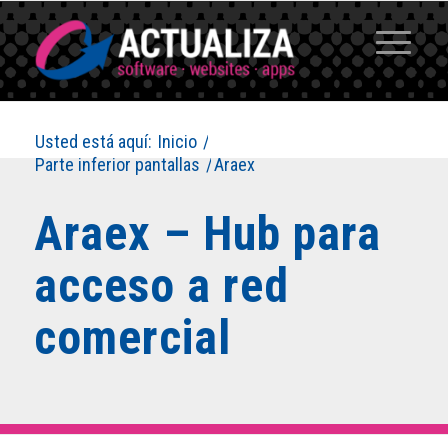
Usted está aquí:
Inicio
/
Parte inferior pantallas
/
Araex
Araex – Hub para
acceso a red
comercial