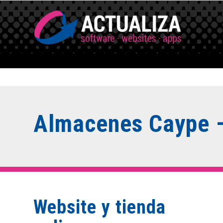
Almacenes Caype –
Website y tienda