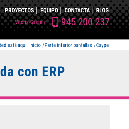
PROYECTOS
EQUIPO
CONTACTA
BLOG
945 200 237
Vitoria-Gasteiz
ted está aquí:
Inicio
/
Parte inferior pantallas
/
Caype
ada con ERP