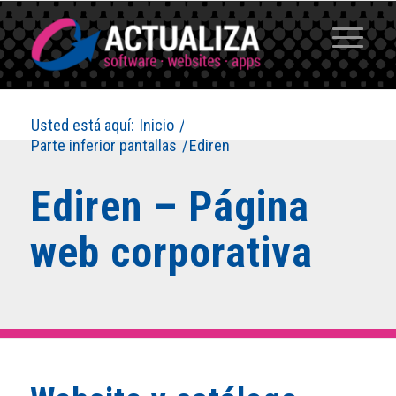
Usted está aquí:
Inicio
/
Parte inferior pantallas
/
Ediren
Ediren – Página
web corporativa