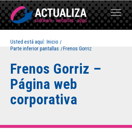
Usted está aquí:
Inicio
/
Parte inferior pantallas
/
Frenos Gorriz
Frenos Gorriz –
Página web
corporativa