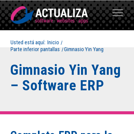
Usted está aquí:
Inicio
/
Parte inferior pantallas
/
Gimnasio Yin Yang
Gimnasio Yin Yang
– Software ERP