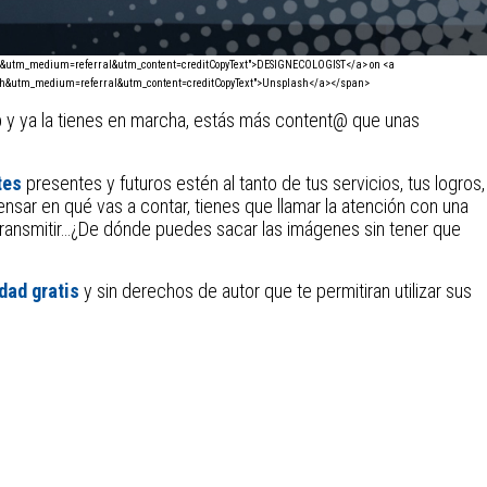
sh&utm_medium=referral&utm_content=creditCopyText">DESIGNECOLOGIST</a> on <a
ash&utm_medium=referral&utm_content=creditCopyText">Unsplash</a></span>
 y ya la tienes en marcha, estás más content@ que unas
tes
presentes y futuros estén al tanto de tus servicios, tus logros,
nsar en qué vas a contar, tienes que llamar la atención con una
ransmitir…¿De dónde puedes sacar las imágenes sin tener que
dad gratis
y sin derechos de autor que te permitiran utilizar sus