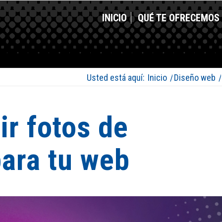
INICIO
QUÉ TE OFRECEMOS
Usted está aquí:
Inicio
/
Diseño web
/
r fotos de
para tu web