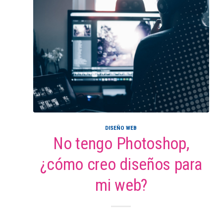
DISEÑO WEB
No tengo Photoshop,
¿cómo creo diseños para
mi web?