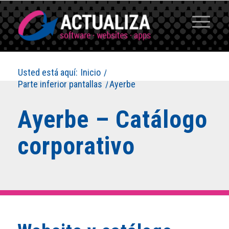
Usted está aquí:
Inicio
/
Parte inferior pantallas
/
Ayerbe
Ayerbe – Catálogo
corporativo