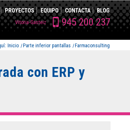
PROYECTOS
EQUIPO
CONTACTA
BLOG
945 200 237
Vitoria-Gasteiz
uí:
Inicio
/
Parte inferior pantallas
/
Farmaconsulting
rada con ERP y