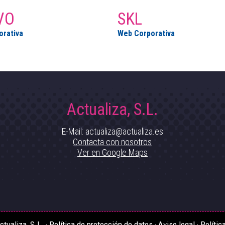
VO
SKL
rativa
Web Corporativa
Actualiza, S.L.
E-Mail: actualiza@actualiza.es
Contacta con nosotros
Ver en Google Maps
tualiza, S.L. ·
Política de protección de datos
·
Aviso legal
·
Polític