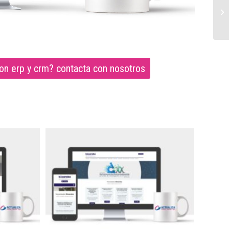
on erp y crm? contacta con nosotros