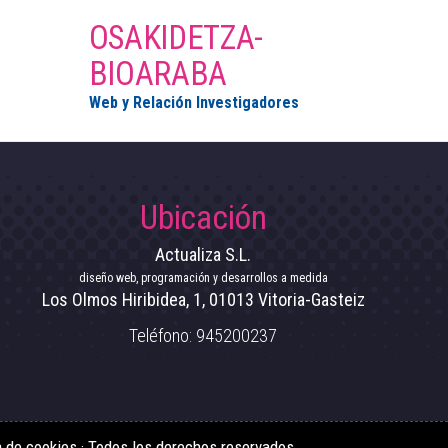
OSAKIDETZA-
BIOARABA
Web y Relación Investigadores
Ubicación
Actualiza S.L.
diseño web, programación y desarrollos a medida
Los Olmos Hiribidea, 1
,
01013
Vitoria-Gasteiz
Teléfono:
945200237
a de cookies
· Todos los derechos reservados.