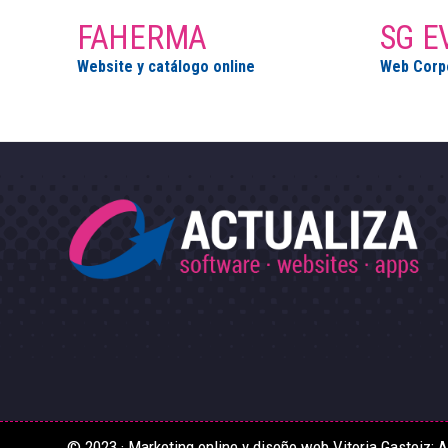
FAHERMA
SG E
Website y catálogo online
Web Corpo
© 2023 · Marketing online y diseño web Vitoria Gasteiz: Ac