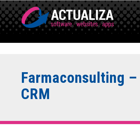
Farmaconsulting –
CRM