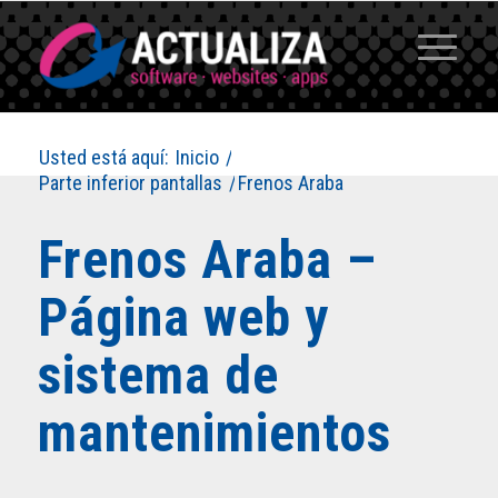
Usted está aquí:
Inicio
/
Parte inferior pantallas
/
Frenos Araba
Frenos Araba –
Página web y
sistema de
mantenimientos