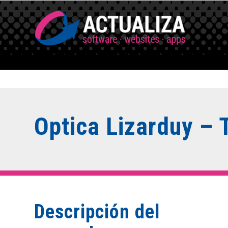
Optica Lizarduy – 
Descripción del