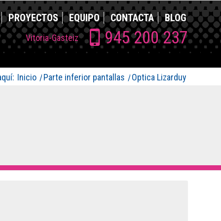
PROYECTOS
EQUIPO
CONTACTA
BLOG
945 200 237
Vitoria-Gasteiz
quí:
Inicio
/
Parte inferior pantallas
/
Optica Lizarduy