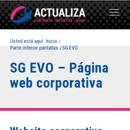
Usted está aquí:
Inicio
/
Parte inferior pantallas
/
SG EVO
SG EVO – Página
web corporativa