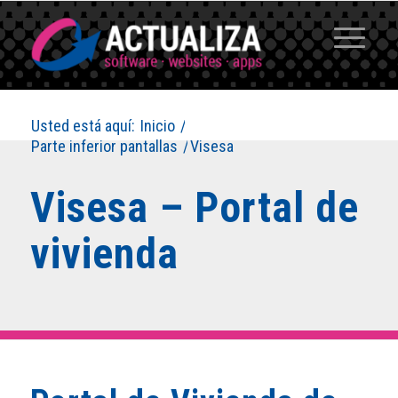
Usted está aquí:
Inicio
/
Parte inferior pantallas
/
Visesa
Visesa – Portal de
vivienda