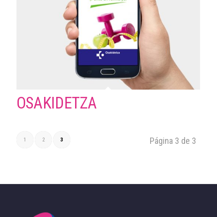
OSAKIDETZA
Página 3 de 3
1
2
3