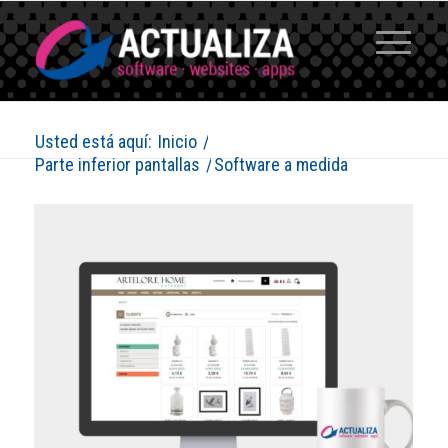
Usted está aquí:
Inicio
/
Parte inferior pantallas
/
Software a medida